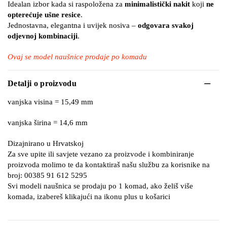
Idealan izbor kada si raspoložena za
minimalistički nakit
koji
ne
opterećuje ušne resice
.
Jednostavna, elegantna i uvijek nosiva –
odgovara svakoj
odjevnoj kombinaciji
.
Ovaj se model naušnice prodaje po komadu
Detalji o proizvodu
vanjska visina = 15,49 mm
vanjska širina = 14,6 mm
Dizajnirano u Hrvatskoj
Za sve upite ili savjete vezano za proizvode i kombiniranje
proizvoda molimo te da kontaktiraš našu službu za korisnike na
broj: 00385 91 612 5295
Svi modeli naušnica se prodaju po 1 komad, ako želiš više
komada, izabereš klikajući na ikonu plus u košarici