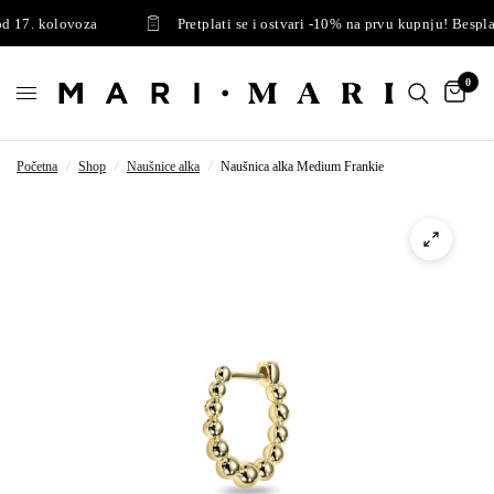
 17. kolovoza
Pretplati se i ostvari -10% na prvu kupnju! Besplat
0
Početna
/
Shop
/
Naušnice alka
/
Naušnica alka Medium Frankie