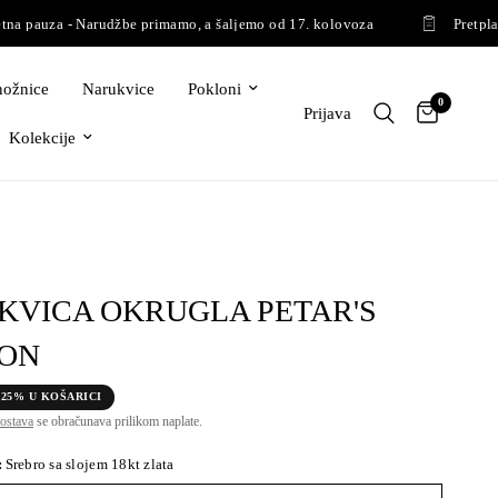
pauza - Narudžbe primamo, a šaljemo od 17. kolovoza
Pretplati s
ožnice
Narukvice
Pokloni
0
Prijava
Kolekcije
KVICA OKRUGLA PETAR'S
ON
-25% U KOŠARICI
ostava
se obračunava prilikom naplate.
:
Srebro sa slojem 18kt zlata