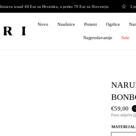
ava iznad 40 Eur za Hrvatsku, a preko 70 Eur za Sloveniju
Ljetna 
Novo
Naušnice
Prsteni
Ogrlice
Nan
Najprodavanije
Sale
NARU
BONB
€59,00
Porez uključen
D
MATERIJAL