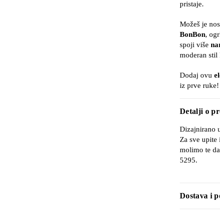
pristaje.
Možeš je nosi
BonBon
, ogr
spoji više
na
moderan stil 
Dodaj ovu
e
iz prve ruke!
Detalji o p
Dizajnirano 
Za sve upite 
molimo te da
5295.
Dostava i p