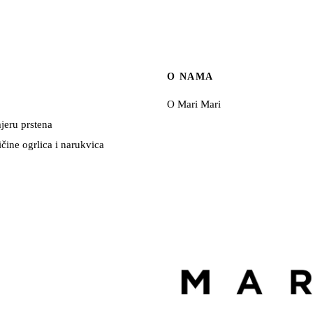
U
O NAMA
O Mari Mari
jeru prstena
ičine ogrlica i narukvica