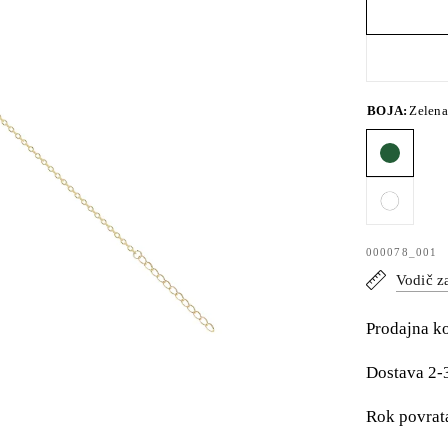
BOJA:
Zelena
000078_001
Vodič z
Prodajna k
Dostava 2-
Rok povrat