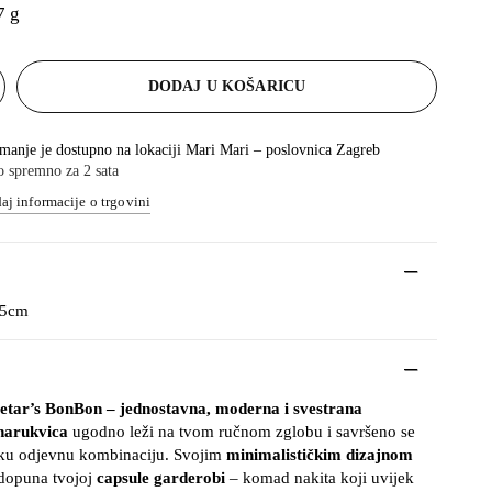
7 g
DODAJ U KOŠARICU
manje je dostupno na lokaciji
Mari Mari – poslovnica Zagreb
 spremno za 2 sata
aj informacije o trgovini
 5cm
etar’s BonBon – jednostavna, moderna i svestrana
narukvica
ugodno leži na tvom ručnom zglobu i savršeno se
aku odjevnu kombinaciju. Svojim
minimalističkim dizajnom
adopuna tvojoj
capsule garderobi
– komad nakita koji uvijek