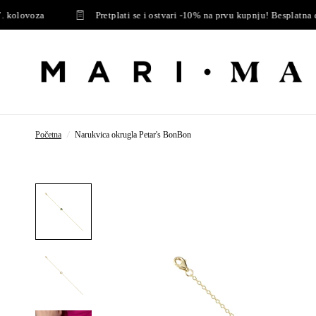
lovoza
Pretplati se i ostvari -10% na prvu kupnju! Besplatna dost
Početna
/
Narukvica okrugla Petar's BonBon