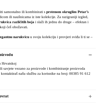
ti samostalno ili kombinirati s
prstenom okruglim Petar’s
licom ili naušnicama iz iste kolekcije. Za razigraniji izgled,
rukvica različitih boja
i slaži ih jednu do druge – efektan i
koji ćeš obožavati.
legantnu narukvicu
u svoju kolekciju i provjeri sviđa li ti se –
roizvodu
u Hrvatskoj
ili savjete vezano za proizvode i kombiniranje proizvoda
 kontaktiraš našu službu za korisnike na broj: 00385 91 612
ovrat