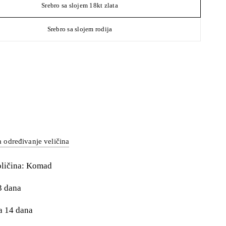
Srebro sa slojem 18kt zlata
Srebro sa slojem rodija
a određivanje veličina
oličina: Komad
3 dana
a 14 dana