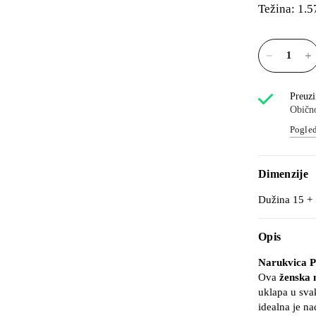
Težina: 1.5
Preuzi
Obično
Pogled
Dimenzije
Dužina 15 +
Opis
Narukvica P
Ova
ženska 
uklapa u sv
idealna je n