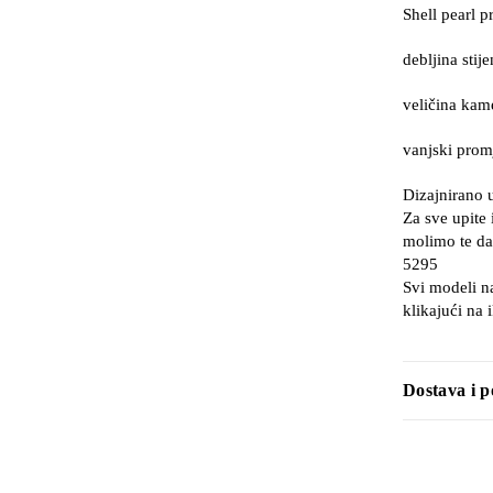
Shell pearl 
debljina sti
veličina ka
vanjski prom
Dizajnirano 
Za sve upite 
molimo te da
5295
Svi modeli n
klikajući na 
Dostava i p