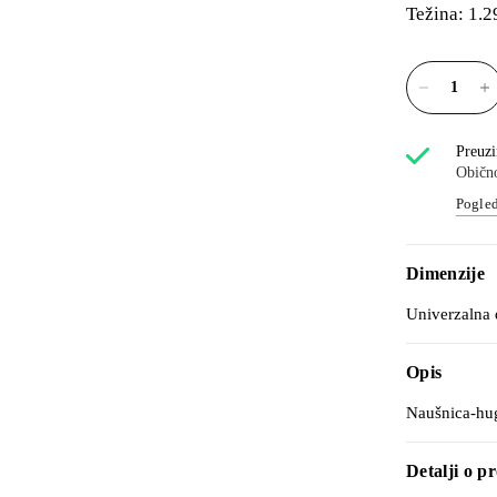
Težina: 1.2
Preuzi
Obično
Pogled
Dimenzije
Univerzalna 
Opis
Naušnica-hug
Detalji o p