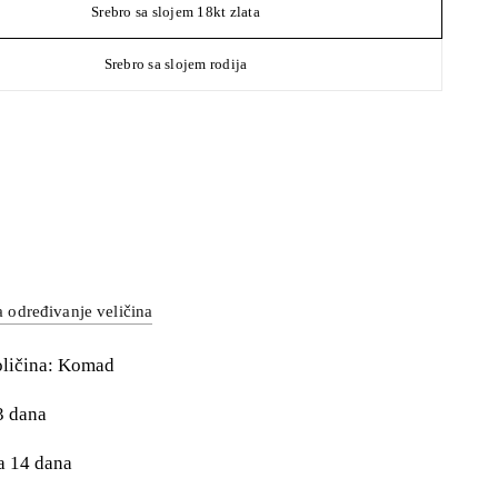
Srebro sa slojem 18kt zlata
Srebro sa slojem rodija
a određivanje veličina
oličina: Komad
3 dana
a 14 dana