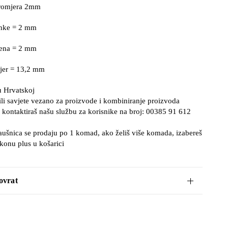
promjera 2mm
jenke = 2 mm
mena = 2 mm
jer = 13,2 mm
u Hrvatskoj
ili savjete vezano za proizvode i kombiniranje proizvoda
 kontaktiraš našu službu za korisnike na broj: 00385 91 612
aušnica se prodaju po 1 komad, ako želiš više komada, izabereš
ikonu plus u košarici
ovrat