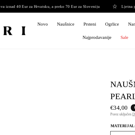
iznad 40 Eur za Hrvatsku, a preko 70 Eur za Sloveniju
Ljetna pauz
Novo
Naušnice
Prsteni
Ogrlice
Nan
Najprodavanije
Sale
NAUŠN
PEAR
€34,00
Porez uključen
D
MATERIJAL