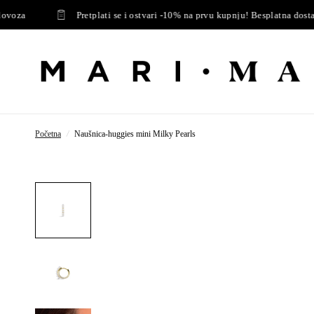
oza
Pretplati se i ostvari -10% na prvu kupnju! Besplatna dostava 
Početna
/
Naušnica-huggies mini Milky Pearls