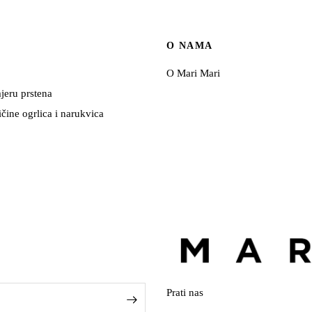
U
O NAMA
O Mari Mari
jeru prstena
ičine ogrlica i narukvica
Prati nas