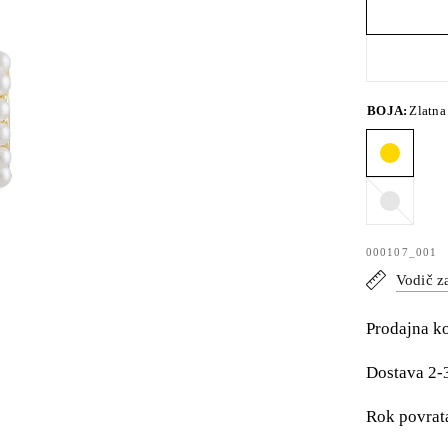
BOJA:
Zlatna
Srebrna
000107_001
Vodič z
Prodajna k
Dostava 2-
Rok povrat