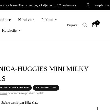
a - Narudžbe primamo, a šaljemo od 17. kolovoza
Pretplati se i 
ožnice
Narukvice
Pokloni
0
Prijava
Kolekcije
ICA-HUGGIES MINI MILKY
LS
PRODAJA PO KOMADU
2 KOMADA -15%
ostava
se obračunava prilikom naplate.
:
Srebro sa slojem 18kt zlata