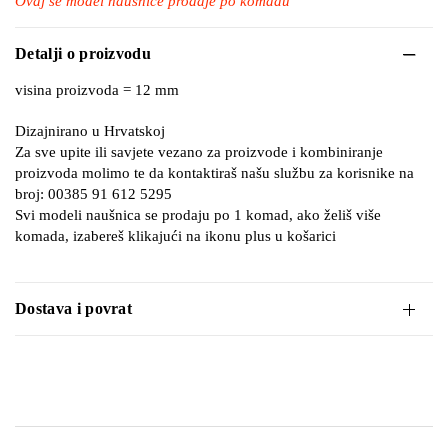
Ovaj se model naušnice prodaje po komadu
Detalji o proizvodu
visina proizvoda = 12 mm
Dizajnirano u Hrvatskoj
Za sve upite ili savjete vezano za proizvode i kombiniranje
proizvoda molimo te da kontaktiraš našu službu za korisnike na
broj: 00385 91 612 5295
Svi modeli naušnica se prodaju po 1 komad, ako želiš više
komada, izabereš klikajući na ikonu plus u košarici
Dostava i povrat