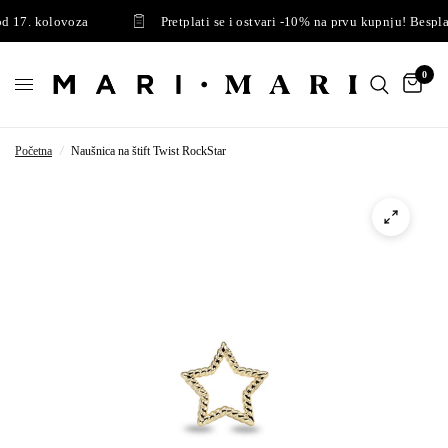
 17. kolovoza
Pretplati se i ostvari -10% na prvu kupnju! Besplat
0
Početna
/
Naušnica na štift Twist RockStar