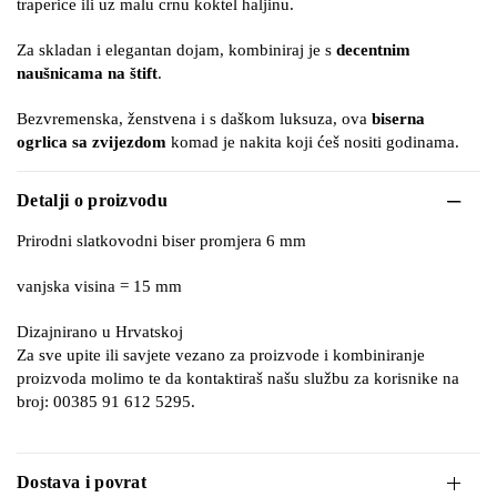
traperice ili uz malu crnu koktel haljinu.
Za skladan i elegantan dojam, kombiniraj je s
decentnim
naušnicama na štift
.
Bezvremenska, ženstvena i s daškom luksuza, ova
biserna
ogrlica sa zvijezdom
komad je nakita koji ćeš nositi godinama.
Detalji o proizvodu
Prirodni slatkovodni biser promjera 6 mm
vanjska visina = 15 mm
Dizajnirano u Hrvatskoj
Za sve upite ili savjete vezano za proizvode i kombiniranje
proizvoda molimo te da kontaktiraš našu službu za korisnike na
broj: 00385 91 612 5295.
Dostava i povrat