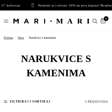
17. kolovoza
Pretplati se i ostvari -10% na prvu kupnju! Besplatn
0
Početna
/
Shop
/
Narukvice s kamenima
NARUKVICE S
KAMENIMA
FILTRIRAJ I SORTIRAJ
5 PROIZVODA