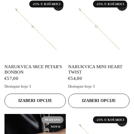
-25% U KOŠARICI
-25% U KOŠARICI
NARUKVICA SRCE PETAR'S
NARUKVICA MINI HEART
BONBON
TWIST
€57,00
€54,00
Dostupne boje 3
Dostupne boje 3
Ljubičasta
Bijela
Zelena
Ljubičasta
Bijela
Zelena
IZABERI OPCIJE
IZABERI OPCIJE
PRODANO
-25% U KOŠARICI
NOVO